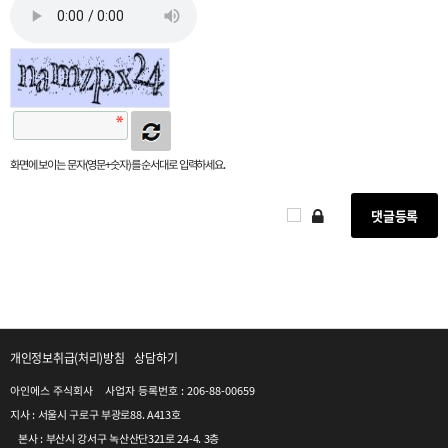
화면에 보이는 문자(영문+숫자)를 순서대로 입력하세요.
개인정보취급(처리)방침
상담하기
아인에스 주식회사    사업자 등록번호 : 206-88-00659
지사 : 서울시 구로구 부광로88. A413호
본사 : 부산시 강서구 녹산산단321로 24-4. 3층