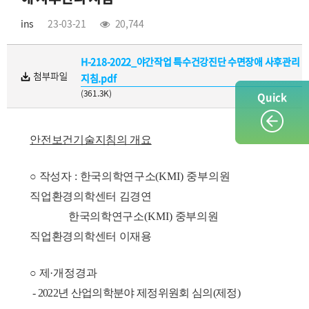
ins
23-03-21
20,744
H-218-2022_야간작업 특수건강진단 수면장애 사후관리
지침.pdf
(361.3K)
Quick
안전보건기술지침의 개요
○ 작성자
:
한국의학연구소
(KMI)
중부의원
직업환경의학센터 김경연
한국의학연구소
(KMI)
중부의원
직업환경의학센터 이재용
○
제
·
개정경과
- 2022
년 산업의학분야 제정위원회 심의
(
제정
)