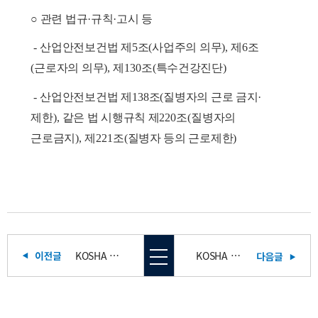
○
관련 법규·
규칙·
고시 등
-
산업안전보건법 제
5
조
(
사업주의 의무
),
제
6
조
(
근로자의 의무
),
제
130
조
(
특수건강진단
)
-
산업안전보건법 제
138
조
(
질병자의 근로 금지
·
제한
),
같은 법 시행규칙 제
220
조
(
질병자의
근로금지
),
제
221
조
(
질병자 등의 근로제한
)
KOSHA Guide]열사병 등 온열질환 예방 지침
KOSHA Guide]야간 작업자의 특수건강진단 결과에 따른 사후관리 지침