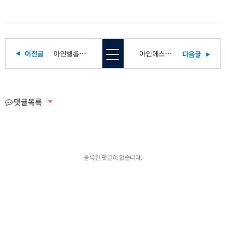
아인벨롭 콘테스트 개최 (푸꾸옥편)
아인에스 2회연속 "경영혁신형 중소기업(Main-Biz)" 선정!
댓글목록
등록된 댓글이 없습니다.